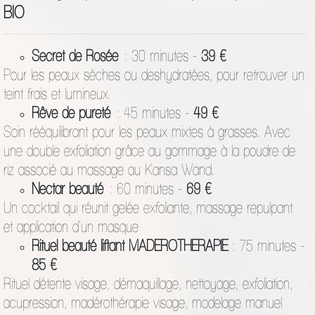
BIO
Secret de Rosée
: 30 minutes -
39 €
Pour les peaux sèches ou deshydratées, pour retrouver un
teint frais et lumineux.
Rêve de pureté
: 45 minutes -
49 €
Soin rééquilibrant pour les peaux mixtes à grasses. Avec
une double exfoliation grâce au gommage à la poudre de
riz associé au massage au Kansa Wand.
Nectar beauté
: 60 minutes -
69 €
Un cocktail qui réunit gelée exfoliante, massage repulpant
et application d'un masque
Rituel beauté liftant MADEROTHERAPIE
: 75 minutes -
85 €
Rituel détente visage, démaquillage, nettoyage, exfoliation,
acupression, madérothérapie visage, modelage manuel