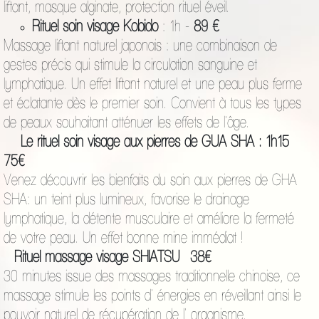
liftant, masque alginate, protection rituel éveil.
Rituel soin visage Kobido
: 1h -
89 €
Massage liftant naturel japonais : une combinaison de
gestes précis qui stimule la circulation sanguine et
lymphatique. Un effet liftant naturel et une peau plus ferme
et éclatante dès le premier soin. Convient à tous les types
de peaux souhaitant atténuer les effets de l'âge.
Le rituel soin visage aux pierres de GUA SHA : 1h15
75€
Venez découvrir les bienfaits du soin aux pierres de GHA
SHA: un teint plus lumineux, favorise le drainage
lymphatique, la détente musculaire et améliore la fermeté
de votre peau. Un effet bonne mine immédiat !
Rituel massage visage SHIATSU 38€
30 minutes issue des massages traditionnelle chinoise, ce
massage stimule les points d' énergies en réveillant ainsi le
pouvoir naturel de récupération de l' organisme.