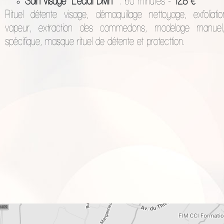
Soin visage "L'éclat Divin"
: 60 minutes -
128 €
Rituel détente visage, démaquillage nettoyage, exfoliati
vapeur, extraction des commedons, modelage manuel
spécifique, masque rituel de détente et protecttion.