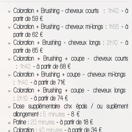
Coloration + Brushing - cheveux courts :
1h40
- à
partir de 59 €
Coloration + Brushing - cheveux mi-longs :
1h55
- à
partir de 62 €
Coloration + Brushing - cheveux longs :
2h10
- à
partir de 65 €
Coloration + Brushing + coupe - cheveux courts
:
1h40
- à partir de 68 €
Coloration + Brushing + coupe - cheveux mi-longs
:
1h40
- à partir de 71€
Coloration + Brushing + coupe - cheveux longs
:
2h10
- à partir de 74 €
Dose supplémentaire chx épais / ou suplément
allongement :
5
minutes
- 8
€
Patine :
20 minutes
- à partir de 18 €
Coloration :
40 minutes
- à partir de 34 €