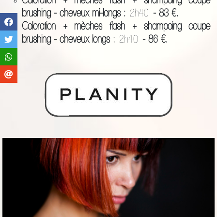
brushing - cheveux mi-longs :
2h40
- 83 €.
Coloration + mèches flash + shampoing coupe
brushing - cheveux longs :
2h40
- 86 €.