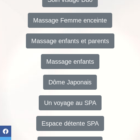
Massage Femme enceinte
Massage enfants et parents
Massage enfants
Dôme Japonais
Un voyage au SPA
Espace détente SPA