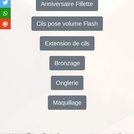
Anniversaire Fillette
Cils pose volume Flash
Extension de cils
Bronzage
Onglerie
Maquillage